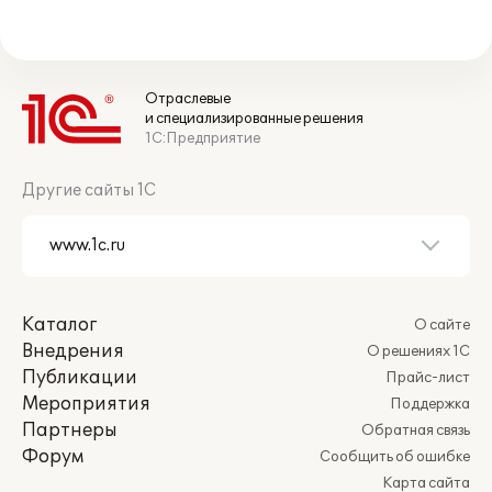
Отраслевые
и специализированные решения
1С:Предприятие
Другие сайты 1С
Каталог
О сайте
Внедрения
О решениях 1С
Публикации
Прайс-лист
Мероприятия
Поддержка
Партнеры
Обратная связь
Форум
Сообщить об ошибке
Карта сайта