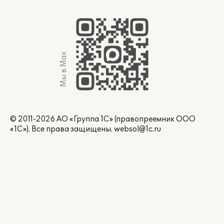
Мы в Max
© 2011-2026 АО «Группа 1С» (правопреемник ООО
«1С»). Все права защищены.
websol@1c.ru