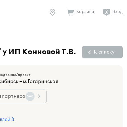
Корзина
Вход
 у ИП Конновой Т.В.
К списку
недрение/проект
сибирск – м. Гагаринская
я партнера
568
влей 8