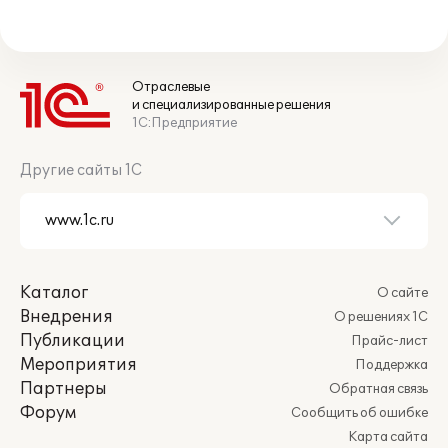
Отраслевые
и специализированные решения
1С:Предприятие
Другие сайты 1С
Каталог
О сайте
Внедрения
О решениях 1С
Публикации
Прайс-лист
Мероприятия
Поддержка
Партнеры
Обратная связь
Форум
Сообщить об ошибке
Карта сайта