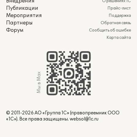
Внедрения
О решениях 1С
Публикации
Прайс-лист
Мероприятия
Поддержка
Партнеры
Обратная связь
Форум
Сообщить об ошибке
Карта сайта
Мы в Max
© 2011-2026 АО «Группа 1С» (правопреемник ООО
«1С»). Все права защищены.
websol@1c.ru