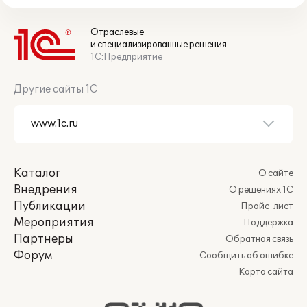
Отраслевые
и специализированные решения
1С:Предприятие
Другие сайты 1С
Каталог
О сайте
Внедрения
О решениях 1С
Публикации
Прайс-лист
Мероприятия
Поддержка
Партнеры
Обратная связь
Форум
Сообщить об ошибке
Карта сайта