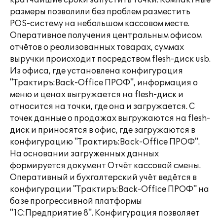
кратчайшие сроки запустить точки. Компактные
размеры позволили без проблем разместить
POS-систему на небольшом кассовом месте.
Оперативное получения центральным офисом
отчётов о реализованных товарах, суммах
выручки происходит посредством flesh-диск usb.
Из офиса, где установлена конфигурация
"Трактиръ:Back-Office ПРОФ", информация о
меню и ценах выгружается на flesh-диск и
относится на точки, где она и загружается. С
точек данные о продажах выгружаются на flesh-
диск и приносятся в офис, где загружаются в
конфигурацию "Трактиръ:Back-Office ПРОФ".
На основании загруженных данных
формируется документ Отчёт кассовой смены.
Оперативный и бухгалтерский учёт ведётся в
конфигурации "Трактиръ:Back-Office ПРОФ" на
базе прогрессивной платформы
"1С:Предприятие 8". Конфигурация позволяет