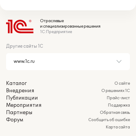
Отраслевые
и специализированные решения
1С:Предприятие
Другие сайты 1С
Каталог
О сайте
Внедрения
О решениях 1С
Публикации
Прайс-лист
Мероприятия
Поддержка
Партнеры
Обратная связь
Форум
Сообщить об ошибке
Карта сайта