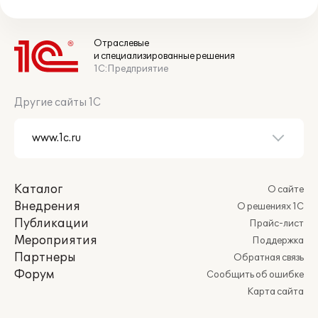
Отраслевые
и специализированные решения
1С:Предприятие
Другие сайты 1С
Каталог
О сайте
Внедрения
О решениях 1С
Публикации
Прайс-лист
Мероприятия
Поддержка
Партнеры
Обратная связь
Форум
Сообщить об ошибке
Карта сайта