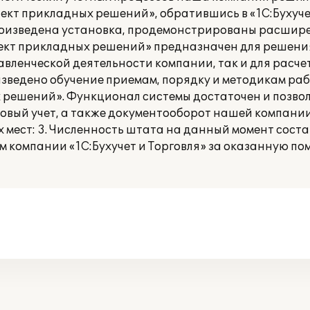
лект прикладных решений», обратившись в «1С:Бухучет
произведена установка, продемонстрированы расши
лект прикладных решений» предназначен для решени
авленческой деятельности компании, так и для расч
оизведено обучение приемам, порядку и методикам ра
х решений». Функционал системы достаточен и позво
овый учет, а также документооборот нашей компании
мест: 3. Численность штата на данный момент состав
 компании «1С:Бухучет и Торговля» за оказанную по