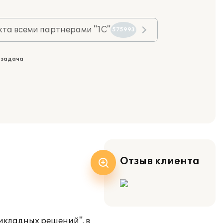
та всеми партнерами "1С"
575993
 задача
Отзыв клиента
икладных решений". в