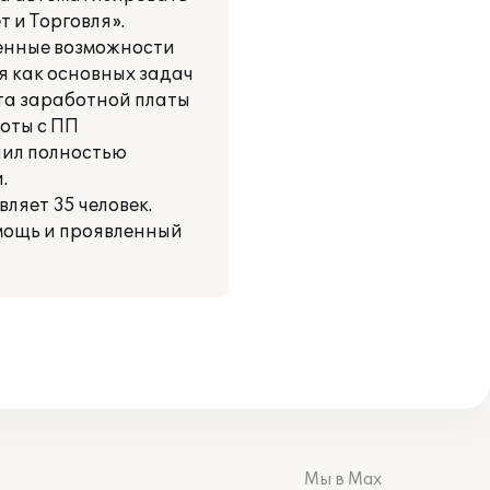
 и Торговля».
ренные возможности
я как основных задач
ета заработной платы
боты с ПП
лил полностью
.
ляет 35 человек.
мощь и проявленный
Мы в Max