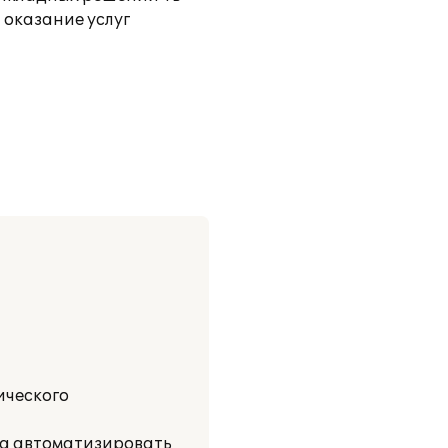
 оказание услуг
ического
ла автоматизировать