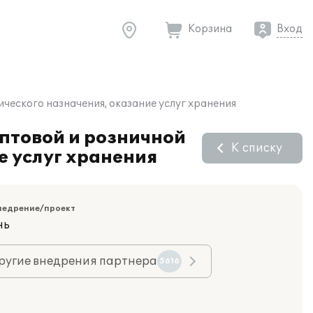
Корзина
Вход
ческого назначения, оказание услуг хранения
оптовой и розничной
К списку
е услуг хранения
недрение/проект
нь
ругие внедрения партнера
5616