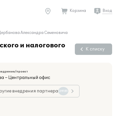
Корзина
Вход
П Щербанова Александра Семеновича
ского и налогового
К списку
недрение/проект
ва – Центральный офис
ругие внедрения партнера
29151