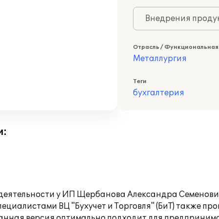
Внедрения продук
Отрасль / Функциональная
Металлургия
Теги
бухгалтерия
и:
деятельности у ИП Щербанова Александра Семенович
пециалистами ВЦ "Бухучет и Торговля" (БиТ) также п
 Данная версия оптимально подходит для предприни