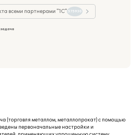
та всеми партнерами "1С"
575930
 задача
а (торговля металлом, металлопрокат) с помощью
роведены первоначальные настройки и
мателей, применяющих упрощенную систему