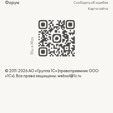
Форум
Сообщить об ошибке
Карта сайта
Мы в Max
© 2011-2026 АО «Группа 1С» (правопреемник ООО
«1С»). Все права защищены.
websol@1c.ru