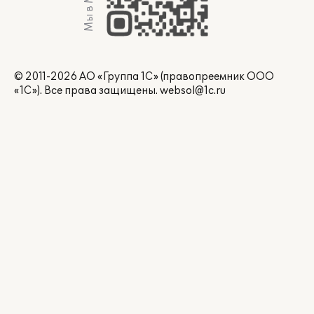
Мы в Max
© 2011-2026 АО «Группа 1С» (правопреемник ООО
«1С»). Все права защищены.
websol@1c.ru