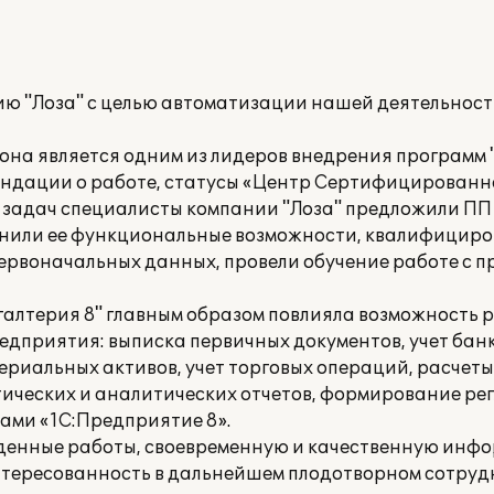
ю "Лоза" с целью автоматизации нашей деятельност
она является одним из лидеров внедрения программ 
ендации о работе, статусы «Центр Сертифицированн
задач специалисты компании "Лоза" предложили ПП "
снили ее функциональные возможности, квалифициро
первоначальных данных, провели обучение работе с 
галтерия 8" главным образом повлияла возможность р
едприятия: выписка первичных документов, учет бан
ериальных активов, учет торговых операций, расчеты
тических и аналитических отчетов, формирование р
мами «1С:Предприятие 8».
еденные работы, своевременную и качественную инф
тересованность в дальнейшем плодотворном сотрудн