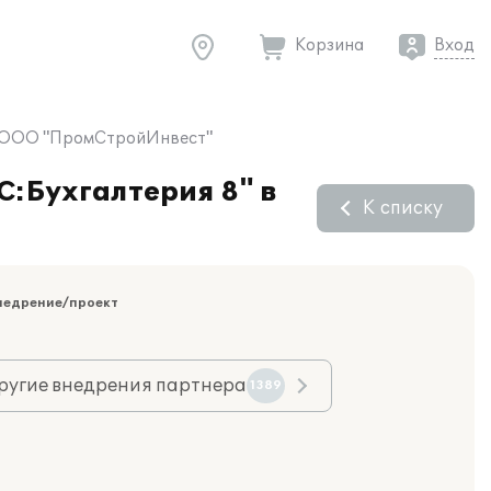
Корзина
Вход
№1 ООО "ПромСтройИнвест"
С:Бухгалтерия 8" в
К списку
недрение/проект
ругие внедрения партнера
1389