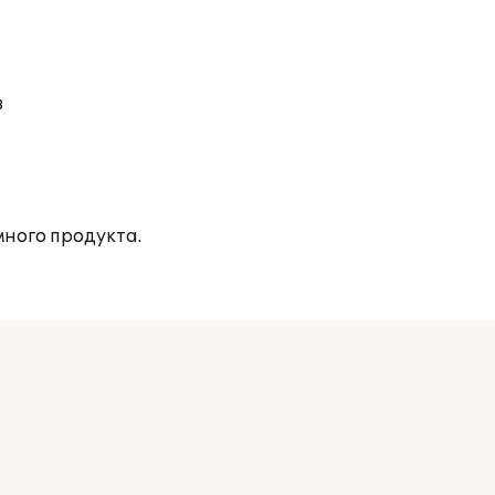
в
ного продукта.