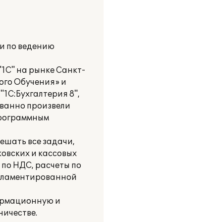
и по ведению
"1С" на рынке Санкт-
ого Обучения» и
1С:Бухгалтерия 8",
ванно произвели
программным
ешать все задачи,
ковских и кассовых
 по НДС, расчеты по
егламентированной
ормационную и
ичестве.