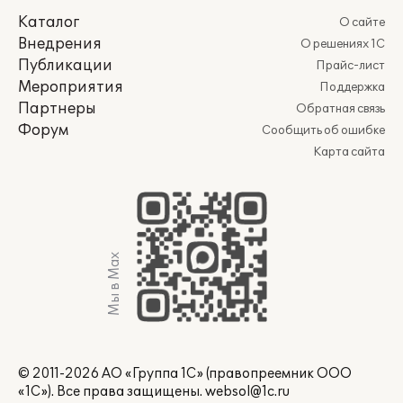
Каталог
О сайте
Внедрения
О решениях 1С
Публикации
Прайс-лист
Мероприятия
Поддержка
Партнеры
Обратная связь
Форум
Сообщить об ошибке
Карта сайта
Мы в Max
© 2011-2026 АО «Группа 1С» (правопреемник ООО
«1С»). Все права защищены.
websol@1c.ru