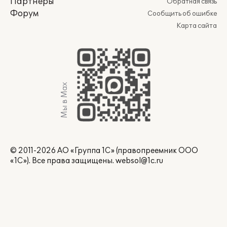
Партнеры
Обратная связь
Форум
Сообщить об ошибке
Карта сайта
Мы в Max
© 2011-2026 АО «Группа 1С» (правопреемник ООО
«1С»). Все права защищены.
websol@1c.ru