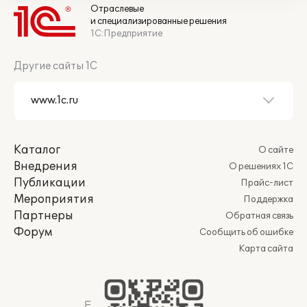
Отраслевые
и специализированные решения
1С:Предприятие
Другие сайты 1С
Каталог
О сайте
Внедрения
О решениях 1С
Публикации
Прайс-лист
Мероприятия
Поддержка
Партнеры
Обратная связь
Форум
Сообщить об ошибке
Карта сайта