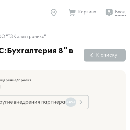
Корзина
Вход
ОО "ТЭК электроникс"
С:Бухгалтерия 8" в
К списку
недрение/проект
Я
ругие внедрения партнера
4693