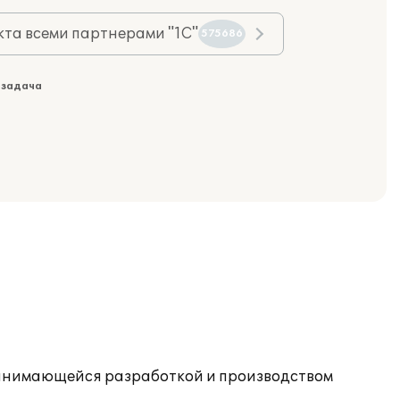
та всеми партнерами "1С"
575686
 задача
, занимающейся разработкой и производством