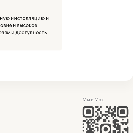
нную инсталляцию и
овне и высокое
елям и доступность
Мы в Max