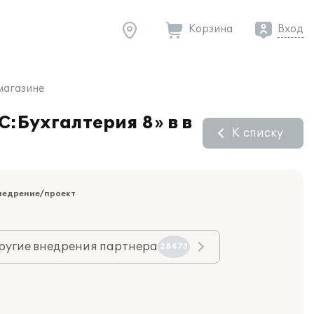
Корзина
Вход
-магазине
С:Бухгалтерия 8» в в
К списку
недрение/проект
ругие внедрения партнера
28473