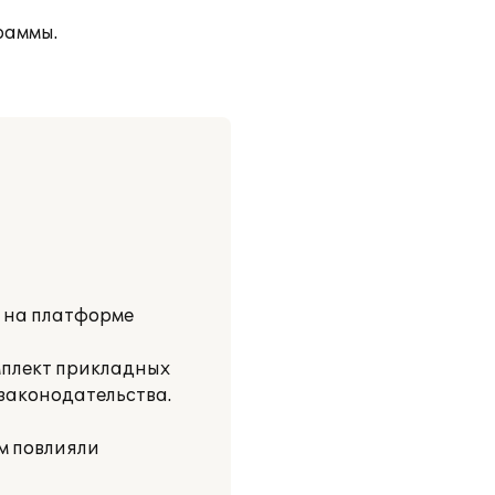
раммы.
и на платформе
мплект прикладных
 законодательства.
м повлияли