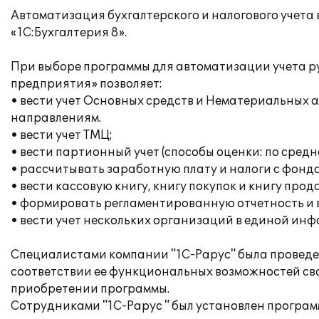
Автоматизация бухгалтерского и налогового учет
«1С:Бухгалтерия 8».
При выборе программы для автоматизации учета р
предприятия» позволяет:
• вести учет Основных средств и Нематериальных 
направлениям.
• вести учет ТМЦ;
• вести партионный учет (способы оценки: по сред
• рассчитывать заработную плату и налоги с фонда
• вести кассовую книгу, книгу покупок и книгу прод
• формировать регламентированную отчетность и
• вести учет нескольких организаций в единой ин
Специалистами компании "1С-Рарус" была проведен
соответствии ее функциональных возможностей св
приобретении программы.
Сотрудниками "1С-Рарус " был установлен программ