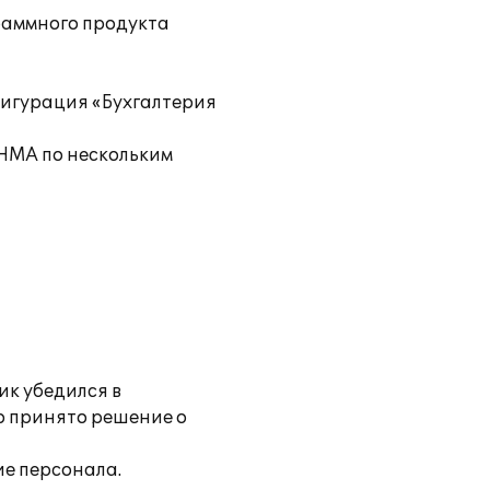
раммного продукта
фигурация «Бухгалтерия
 НМА по нескольким
ик убедился в
о принято решение о
ие персонала.