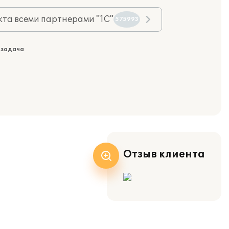
та всеми партнерами "1С"
575993
 задача
Отзыв клиента