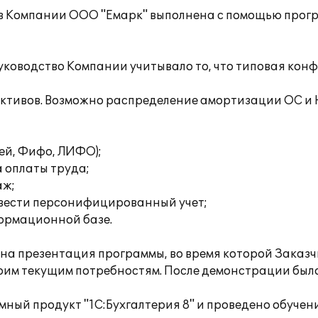
а в Компании ООО "Емарк" выполнена с помощью прог
уководство Компании учитывало то, что типовая кон
активов. Возможно распределение амортизации ОС и
ней, Фифо, ЛИФО);
 оплаты труда;
аж;
 вести персонифицированный учет;
формационной базе.
а презентация программы, во время которой Заказч
оим текущим потребностям. После демонстрации был
ный продукт "1С:Бухгалтерия 8" и проведено обучен