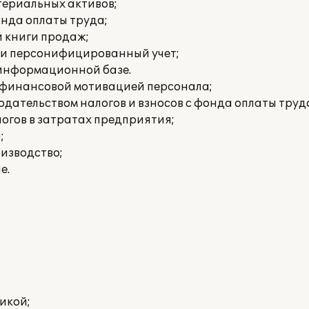
териальных активов;
онда оплаты труда;
и книги продаж;
 и персонифицированный учет;
 информационной базе.
е финансовой мотивацией персонала;
дательством налогов и взносов с фонда оплаты труд
огов в затратах предприятия;
;
изводство;
е.
икой;