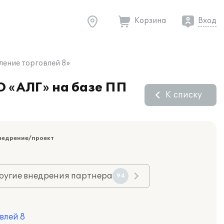
Корзина
Вход
ление торговлей 8»
О «АЛГ» на базе ПП
К списку
недрение/проект
ругие внедрения партнера
94
влей 8