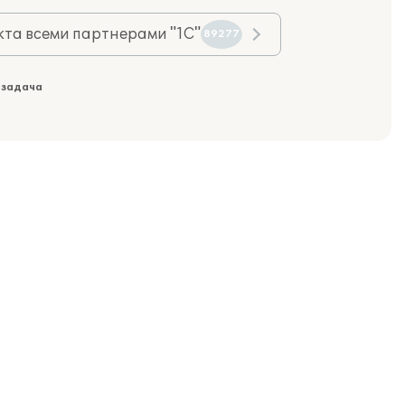
та всеми партнерами "1С"
89277
 задача