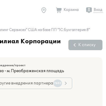
Корзина
Вход
линг Сервисез" США на базе ПП "1С:Бухгалтерия 8"
 Филиал Корпорации
К списку
недрение/проект
ва - м. Преображенская площадь
ругие внедрения партнера
7605