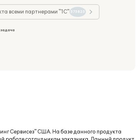
та всеми партнерами "1С"
575825
 задача
инг Сервисез" США. На базе данного продукта
ой работе сотрудникам заказчика. Данный продукт