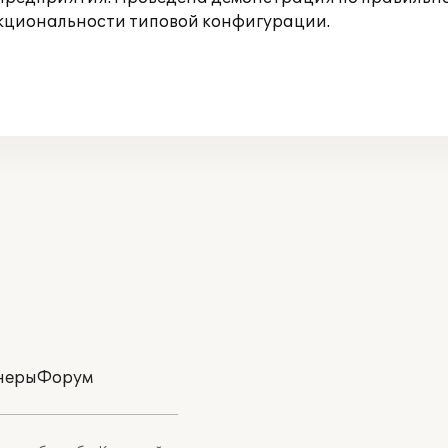
нкциональности типовой конфигурации.
неры
Форум