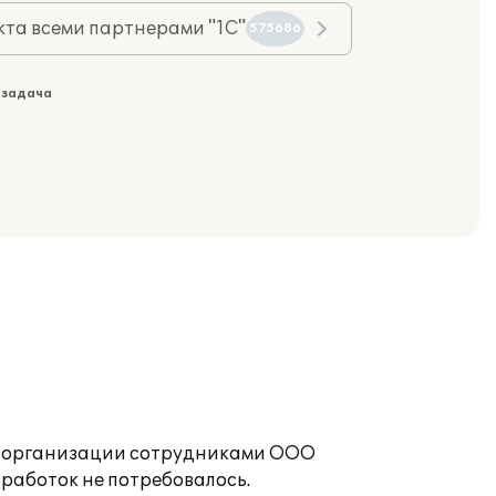
та всеми партнерами "1С"
575686
 задача
ой организации сотрудниками ООО
работок не потребовалось.