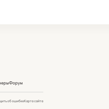
неры
Форум
ить об ошибке
Карта сайта