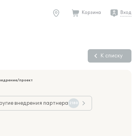
Корзина
Вход
К списку
недрение/проект
ругие внедрения партнера
2180