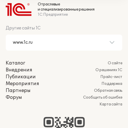
Отраслевые
и специализированные решения
1С:Предприятие
Другие сайты 1С
Каталог
О сайте
Внедрения
О решениях 1С
Публикации
Прайс-лист
Мероприятия
Поддержка
Партнеры
Обратная связь
Форум
Сообщить об ошибке
Карта сайта