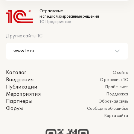
Отраслевые
и специализированные решения
1С:Предприятие
Другие сайты 1С
Каталог
О сайте
Внедрения
О решениях 1С
Публикации
Прайс-лист
Мероприятия
Поддержка
Партнеры
Обратная связь
Форум
Сообщить об ошибке
Карта сайта