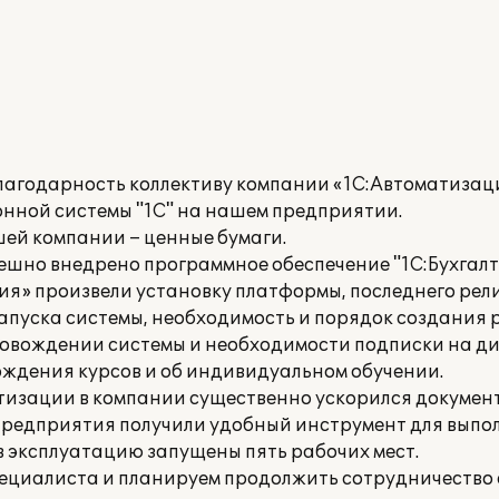
агодарность коллективу компании «1С:Автоматизац
нной системы "1С" на нашем предприятии.
ей компании – ценные бумаги.
шно внедрено программное обеспечение "1С:Бухгалте
я» произвели установку платформы, последнего рел
пуска системы, необходимость и порядок создания 
овождении системы и необходимости подписки на ди
дения курсов и об индивидуальном обучении.
тизации в компании существенно ускорился докумен
 предприятия получили удобный инструмент для вып
в эксплуатацию запущены пять рабочих мест.
ециалиста и планируем продолжить сотрудничество 