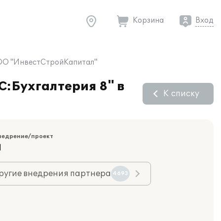
Корзина
Вход
 ООО "ИнвестСтройКапитал"
С:Бухгалтерия 8" в
К списку
недрение/проект
Я
ругие внедрения партнера
4693