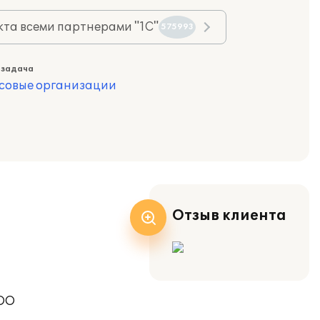
та всеми партнерами "1С"
575993
 задача
совые организации
Отзыв клиента
ООО