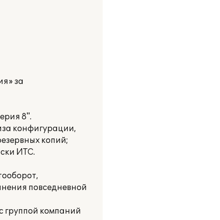
ия» за
рия 8".
иза конфигурации,
резервных копий;
ски ИТС.
тооборот,
олнения повседневной
с группой компаний