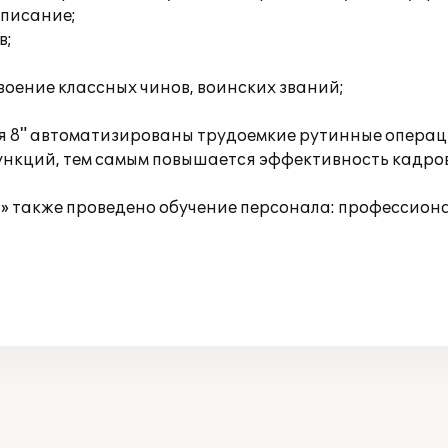
списание;
в;
оение классных чинов, воинских званий;
 8" автоматизированы трудоемкие рутинные операции
нкций, тем самым повышается эффективность кадров
 также проведено обучение персонала: профессион