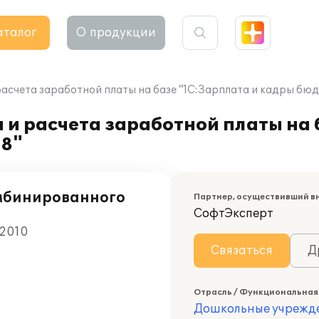
аталог
О продукции
расчета заработной платы на базе "1С:Зарплата и кадры бю
 и расчета заработной платы на 
 8"
омбинированного
Партнер, осуществивший в
СофтЭксперт
 2010
Связаться
Д
Отрасль / Функциональная
Дошкольные учрежд