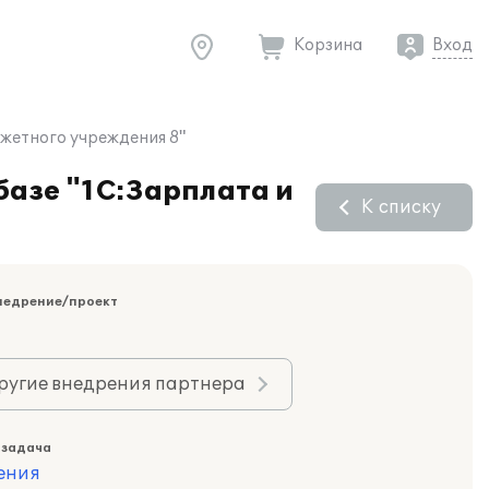
Корзина
Вход
джетного учреждения 8"
базе "1С:Зарплата и
К списку
недрение/проект
ругие внедрения партнера
 задача
ения