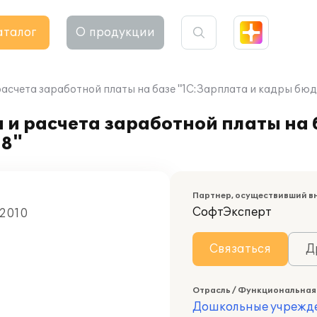
аталог
О продукции
расчета заработной платы на базе "1С:Зарплата и кадры бю
 и расчета заработной платы на 
 8"
Партнер, осуществивший в
СофтЭксперт
 2010
Связаться
Д
Отрасль / Функциональная
Дошкольные учрежд