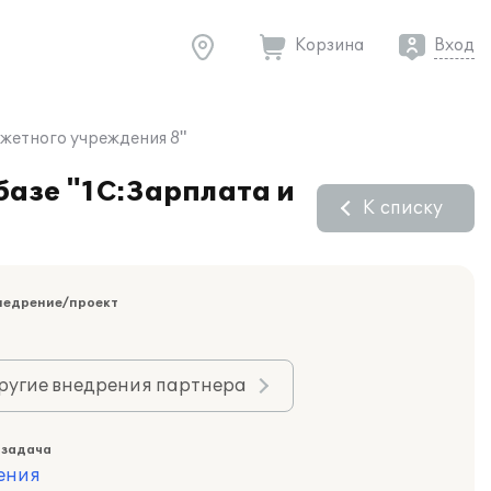
Корзина
Вход
джетного учреждения 8"
базе "1С:Зарплата и
К списку
недрение/проект
ругие внедрения партнера
 задача
ения