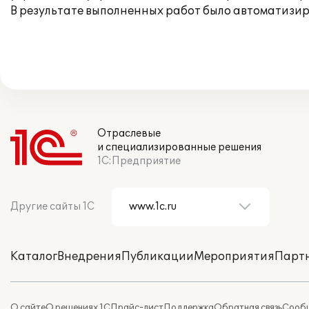
В результате выполненных работ было автоматизир
Отраслевые
и специализированные решения
1С:Предприятие
Другие сайты 1С
Каталог
Внедрения
Публикации
Мероприятия
Парт
О сайте
О решениях 1С
Прайс-лист
Поддержка
Обратная связь
Сообщ