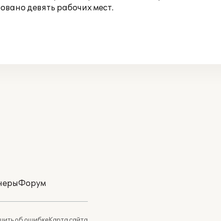
овано девять рабочих мест.
неры
Форум
ить об ошибке
Карта сайта