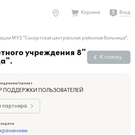
Корзина
Вход
ации МУЗ "Сысертская центральная районная больница".
тного учреждения 8"
К списку
а".
недрение/проект
НТР ПОДДЕРЖКИ ПОЛЬЗОВАТЕЛЕЙ
я партнера
 задача
охранением