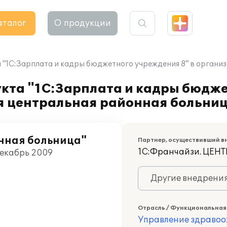
аталог
О продукции
"1С:Зарплата и кадры бюджетного учреждения 8" в организ
кта "1С:Зарплата и кадры бюдже
я центральная районная больниц
нная больница"
Партнер, осуществивший в
1С:Франчайзи. ЦЕ
Декабрь 2009
Другие внедрени
Отрасль / Функциональная
Управление здраво