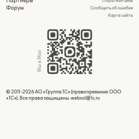
Партнеры
Обратная связь
Форум
Сообщить об ошибке
Карта сайта
Мы в Max
© 2011-2026 АО «Группа 1С» (правопреемник ООО
«1С»). Все права защищены.
websol@1c.ru