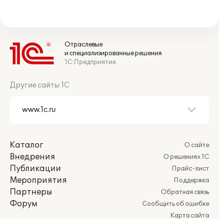
Отраслевые
и специализированные решения
1С:Предприятие
Другие сайты 1С
Каталог
О сайте
Внедрения
О решениях 1С
Публикации
Прайс-лист
Мероприятия
Поддержка
Партнеры
Обратная связь
Форум
Сообщить об ошибке
Карта сайта