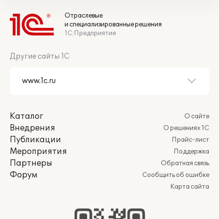
Отраслевые
и специализированные решения
1С:Предприятие
Другие сайты 1С
Каталог
О сайте
Внедрения
О решениях 1С
Публикации
Прайс-лист
Мероприятия
Поддержка
Партнеры
Обратная связь
Форум
Сообщить об ошибке
Карта сайта