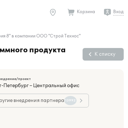
Корзина
Вход
рия 8" в компании ООО "Строй Технос"
аммного продукта
К списку
недрение/проект
кт-Петербург – Центральный офис
ругие внедрения партнера
13992