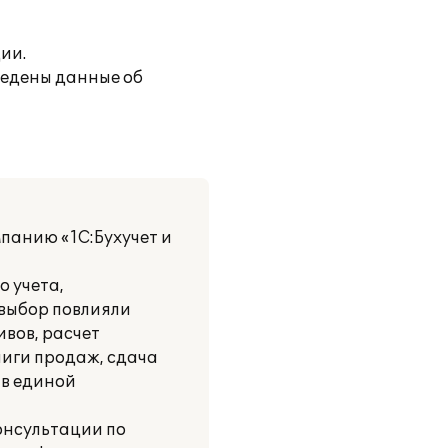
ии.
ведены данные об
панию «1С:Бухучет и
о учета,
 выбор повлияли
ивов, расчет
ниги продаж, сдача
 в единой
онсультации по