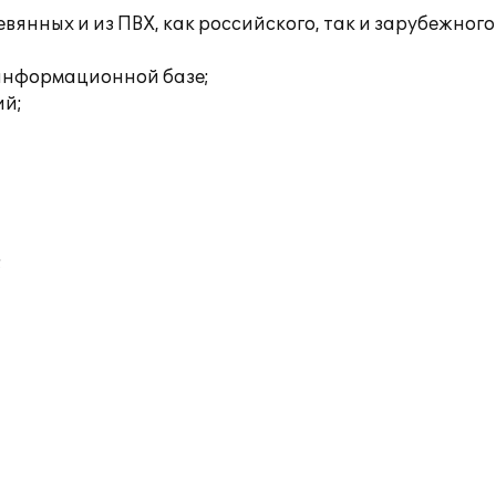
янных и из ПВХ, как российского, так и зарубежного
 информационной базе;
ий;
;