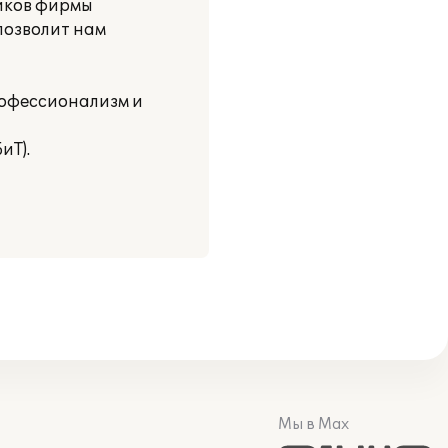
ников фирмы
 позволит нам
рофессионализм и
иТ).
Мы в Max