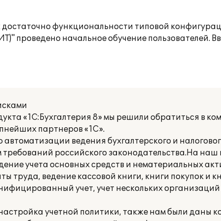
ак достаточно функциональности типовой конфигурац
ИТ)" проведено начальное обучение пользователей. В
исками
укта «1С:Бухгалтерия 8» мы решили обратиться в ком
упнейших партнеров «1С».
ю автоматизации ведения бухгалтерского и налоговог
м требований российского законодательства.На наш
дение учета основных средств и нематериальных акт
ты труда, ведение кассовой книги, книги покупок и к
нифицированный учет, учет нескольких организаций
настройка учетной политики, также нам были даны к