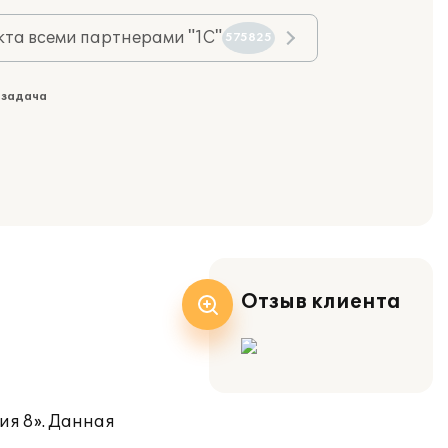
та всеми партнерами "1С"
575825
 задача
Отзыв клиента
ия 8». Данная