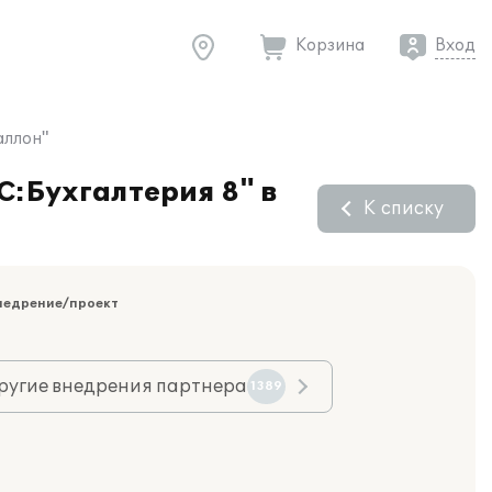
Корзина
Вход
аллон"
С:Бухгалтерия 8" в
К списку
недрение/проект
ругие внедрения партнера
1389