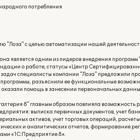
 народного потребления
ю "Лоза" с целью автоматизации нашей деятельност
она является одним из лидеров внедрения программ 
ендации о работе, статусы «Центр Сертифицированн
 задач специалисты компании "Лоза" предложили пр
ю программы, разъяснили ее функциональные возможн
 оказали помощь в занесении первоначальных данных
галтерия 8" главным образом повлияла возможность р
едприятия: выписка первичных документов, учет бан
ериальных активов, учет торговых операций, расчеты
тических и аналитических отчетов, формирование р
мами «1С:Предприятие 8».