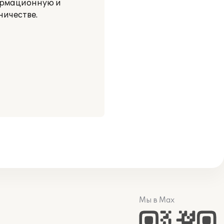
ормационную и
ичестве.
Мы в Max