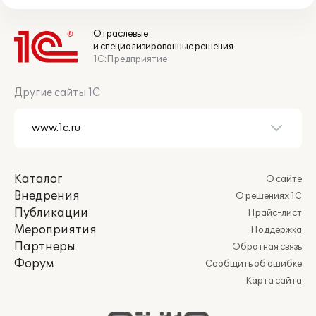
Отраслевые
и специализированные решения
1С:Предприятие
Другие сайты 1С
Каталог
О сайте
Внедрения
О решениях 1С
Публикации
Прайс-лист
Мероприятия
Поддержка
Партнеры
Обратная связь
Форум
Сообщить об ошибке
Карта сайта