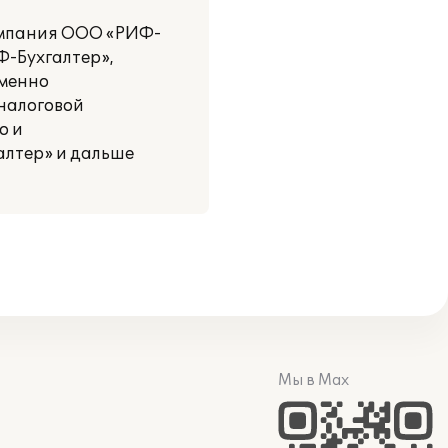
компания ООО «РИФ-
-Бухгалтер»,
именно
 налоговой
о и
алтер» и дальше
Мы в Max