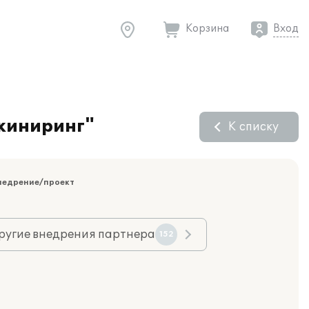
Корзина
Вход
жиниринг"
К списку
недрение/проект
ругие внедрения партнера
152