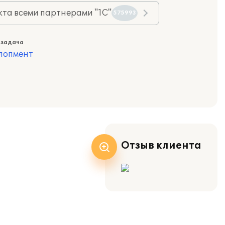
та всеми партнерами "1С"
575993
 задача
лопмент
Отзыв клиента