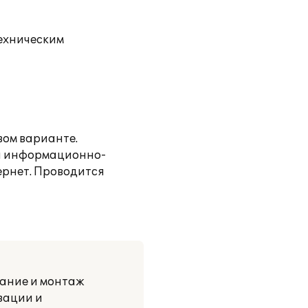
ехническим
вом варианте.
на информационно-
ернет. Проводится
ание и монтаж
зации и