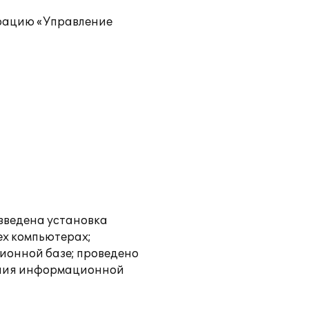
урацию «Управление
зведена установка
ех компьютерах;
ионной базе; проведено
вания информационной