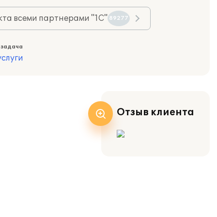
та всеми партнерами "1С"
89277
 задача
слуги
Отзыв клиента