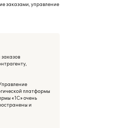
ие заказами, управление
 заказов
онтрагенту,
 Управление
огической платформы
ирмы «1С» очень
пространены и