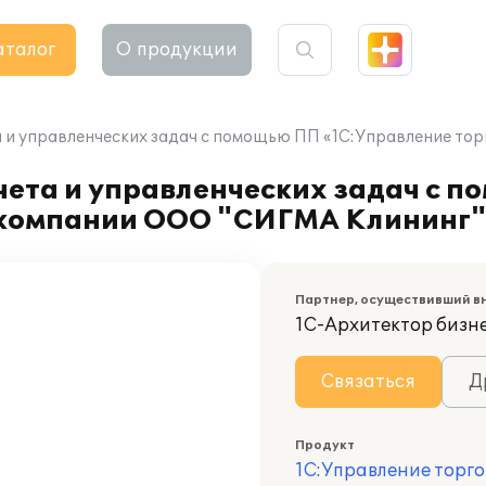
аталог
О продукции
 и управленческих задач с помощью ПП «1С:Управление то
чета и управленческих задач с 
в компании ООО "СИГМА Клининг"
Партнер, осуществивший в
1С-Архитектор бизн
Связаться
Д
Продукт
1С:Управление торго