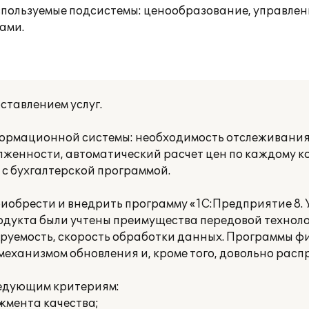
спользуемые подсистемы: ценообразование, управлен
ами.
тавлением услуг.
ормационной системы: необходимость отслеживания
лженности, автоматический расчет цен по каждому к
с бухгалтерской программой.
приобрести и внедрить программу «1С:Предприятие 8.
родукта были учтены преимущества передовой технол
ируемость, скорость обработки данных. Программы ф
механизмом обновления и, кроме того, довольно рас
ледующим критериям:
жмента качества;