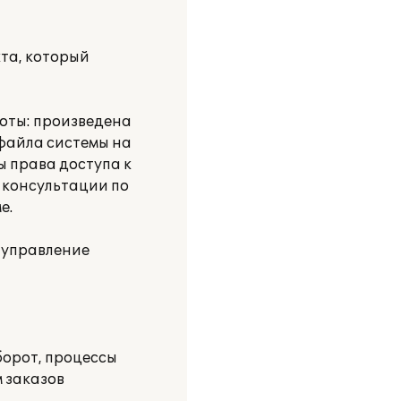
та, который
оты: произведена
 файла системы на
ы права доступа к
 консультации по
е.
 управление
борот, процессы
 заказов