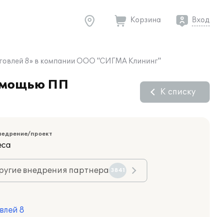
Корзина
Вход
рговлей 8» в компании ООО "СИГМА Клининг"
помощью ПП
К списку
недрение/проект
еса
ругие внедрения партнера
3841
влей 8