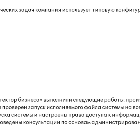
нческих задач компания использует типовую конфиг
тектор бизнеса» выполнили следующие работы: прои
е проверен запуск исполняемого файла системы на вс
уска системы и настроены права доступа к информац
 проведены консультации по основам администриро