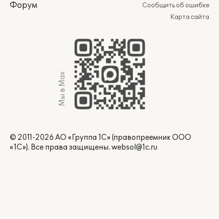
Форум
Сообщить об ошибке
Карта сайта
Мы в Max
© 2011-2026 АО «Группа 1С» (правопреемник ООО
«1С»). Все права защищены.
websol@1c.ru