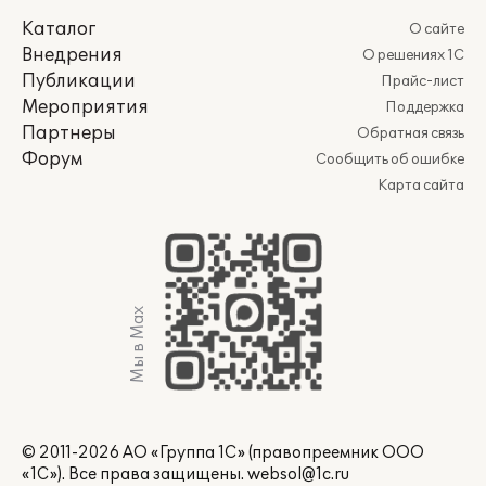
Каталог
О сайте
Внедрения
О решениях 1С
Публикации
Прайс-лист
Мероприятия
Поддержка
Партнеры
Обратная связь
Форум
Сообщить об ошибке
Карта сайта
Мы в Max
© 2011-2026 АО «Группа 1С» (правопреемник ООО
«1С»). Все права защищены.
websol@1c.ru