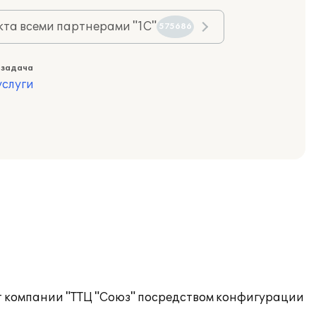
та всеми партнерами "1С"
575686
 задача
слуги
т компании "ТТЦ "Союз" посредством конфигурации