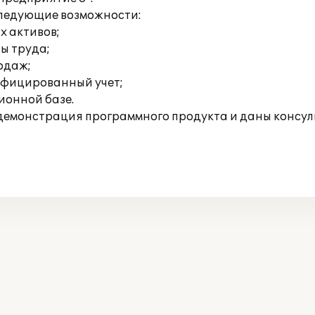
следующие возможности:
х активов;
ты труда;
родаж;
ифицированный учет;
ионной базе.
монстрация программного продукта и даны консульт