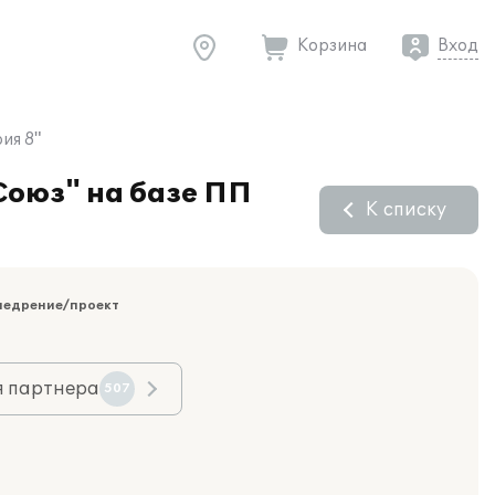
Корзина
Вход
ия 8"
Союз" на базе ПП
К списку
недрение/проект
я партнера
507