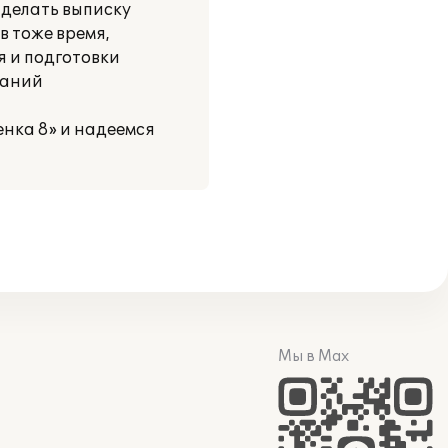
 делать выписку
в тоже время,
 и подготовки
ваний
нка 8» и надеемся
Мы в Max