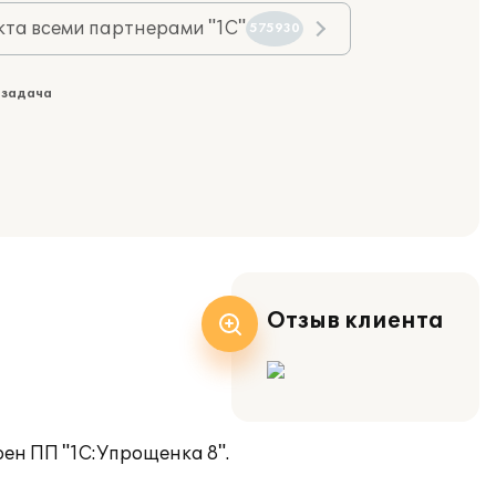
та всеми партнерами "1С"
575930
 задача
Отзыв клиента
рен ПП "1С:Упрощенка 8".