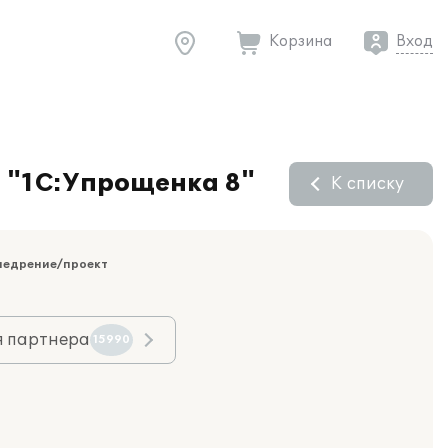
Корзина
Вход
П "1С:Упрощенка 8"
К списку
недрение/проект
я партнера
15990