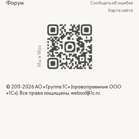
Форум
Сообщить об ошибке
Карта сайта
Мы в Max
© 2011-2026 АО «Группа 1С» (правопреемник ООО
«1С»). Все права защищены.
websol@1c.ru