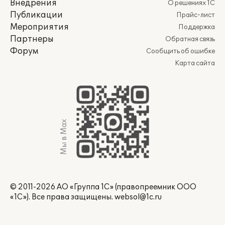
Внедрения
О решениях 1С
Публикации
Прайс-лист
Мероприятия
Поддержка
Партнеры
Обратная связь
Форум
Сообщить об ошибке
Карта сайта
Мы в Max
© 2011-2026 АО «Группа 1С» (правопреемник ООО
«1С»). Все права защищены.
websol@1c.ru