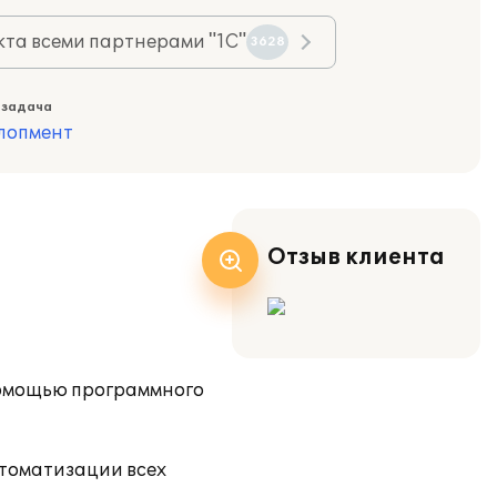
та всеми партнерами "1С"
3628
 задача
лопмент
Отзыв клиента
 помощью программного
втоматизации всех