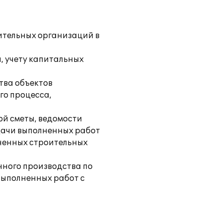
оительных организаций в
, учету капитальных
тва объектов
го процесса,
й сметы, ведомости
едачи выполненных работ
ненных строительных
нного производства по
выполненных работ с