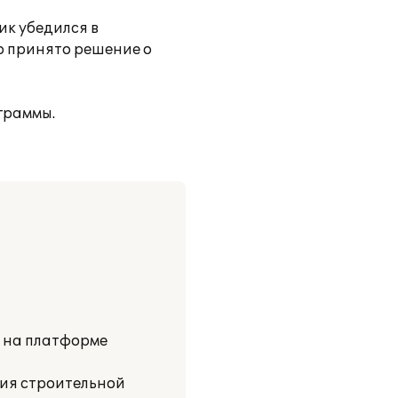
ик убедился в
о принято решение о
граммы.
и на платформе
ия строительной