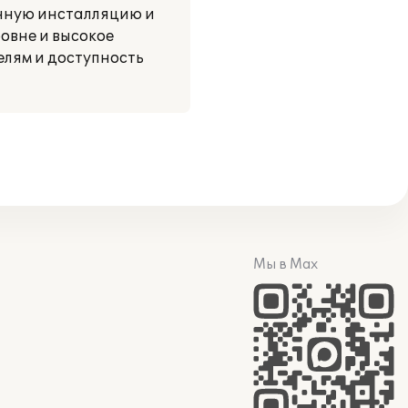
енную инсталляцию и
овне и высокое
елям и доступность
Мы в Max