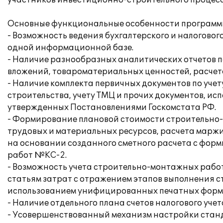
участников инвестиционно-строительного процесса
Основные функциональные особенности программ
- Возможность ведения бухгалтерского и налоговог
одной информационной базе.
- Наличие разнообразных аналитических отчетов 
вложений, товароматериальных ценностей, расчето
- Наличие комплекта первичных документов по уче
строительства, учету ТМЦ и прочих документов, и
утвержденных Постановлениями Госкомстата РФ.
- Формирование плановой стоимости строительно-
трудовых и материальных ресурсов, расчета маржи
на основании созданного сметного расчета с фо
работ №КС-2.
- Возможность учета строительно-монтажных работ
статьям затрат с отражением этапов выполнения с
использованием унифицированных печатных форм
- Наличие отдельного плана счетов налогового учет
- Усовершенствованный механизм настройки станд