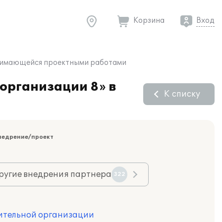
Корзина
Вход
занимающейся проектными работами
организации 8» в
К списку
недрение/проект
ругие внедрения партнера
322
оительной организации