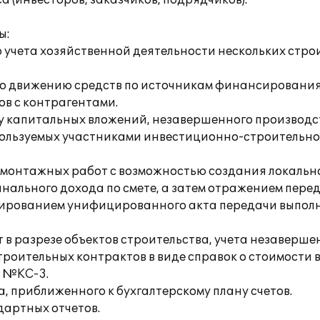
 (инвесторов, заказчиков, подрядчиков).
ы:
о учета хозяйственной деятельности нескольких стр
по движению средств по источникам финансирования
в с контрагентами.
ту капитальных вложений, незавершенного производс
спользуемых участниками инвестиционно-строительно
монтажных работ с возможностью создания локально
нального дохода по смете, а затем отражением пер
рмированием унифицированного акта передачи выпол
 в разрезе объектов строительства, учета незаверше
троительных контрактов в виде справок о стоимости 
 №КС-3.
а, приближенного к бухгалтерскому плану счетов.
артных отчетов.