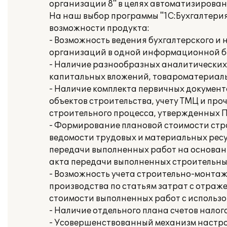
организации 8" в целях автоматизирован
На наш выбор программы "1С:Бухгалтери
возможности продукта:
- Возможность ведения бухгалтерского и 
организаций в одной информационной б
- Наличие разнообразных аналитических
капитальных вложений, товароматериаль
- Наличие комплекта первичных документ
объектов строительства, учету ТМЦ и пр
строительного процесса, утвержденных 
- Формирование плановой стоимости стр
ведомости трудовых и материальных ресу
передачи выполненных работ на основан
акта передачи выполненных строительны
- Возможность учета строительно-монтаж
производства по статьям затрат с отраж
стоимости выполненных работ с исполь
- Наличие отдельного плана счетов налого
- Усовершенствованный механизм настро