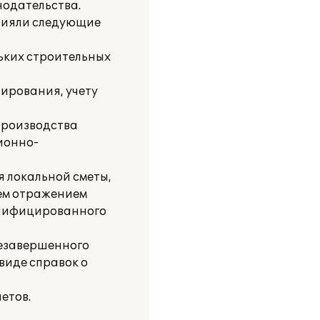
нодательства.
влияли следующие
льких строительных
ирования, учету
производства
ионно-
 локальной сметы,
тем отражением
унифицированного
незавершенного
виде справок о
етов.