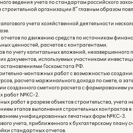
ного ведения учета по стандартам российского зако
я строительной организации 8" главным образом по
налогового учета хозяйственной деятельности неско
азе.
 отчетов по движению средств по источникам финанс
ных ценностей, расчетов с контрагентами.
ов по учету капитальных вложений, незавершенного 
очих документов, используемых участниками инвестиц
Постановлениями Госкомстата РФ.
оительно-монтажных работ с возможностью создания
рсов, расчета маржинального дохода по смете, а за
ии созданного сметного расчета с формированием 
х работ №КС-2.
ных работ в разрезе объектов строительства, учета 
ением этапов выполнения строительных контрактов в 
зованием унифицированных печатных форм №КС-3.
вого учета, приближенного к бухгалтерскому плану сч
йки стандартных отчетов.