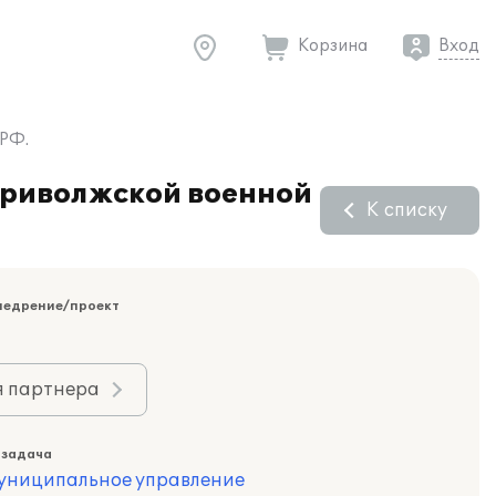
Корзина
Вход
 РФ.
Приволжской военной
К списку
недрение/проект
я партнера
 задача
муниципальное управление