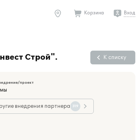
Корзина
Вход
нвест Строй".
К списку
недрение/проект
емы
ругие внедрения партнера
319