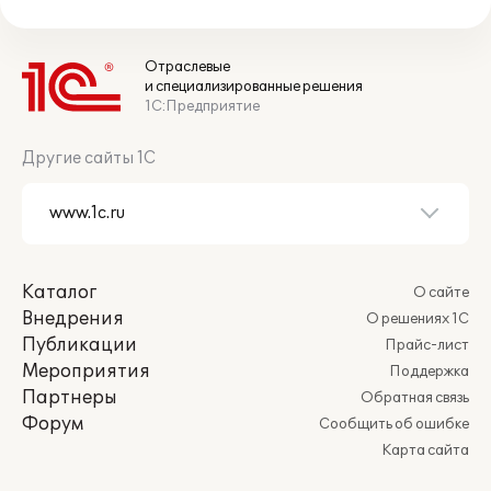
Отраслевые
и специализированные решения
1С:Предприятие
Другие сайты 1С
Каталог
О сайте
Внедрения
О решениях 1С
Публикации
Прайс-лист
Мероприятия
Поддержка
Партнеры
Обратная связь
Форум
Сообщить об ошибке
Карта сайта