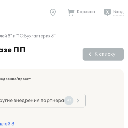
Корзина
Вход
й 8" и "1С:Бухгалтерия 8"
азе ПП
К списку
недрение/проект
ругие внедрения партнера
45
влей 8