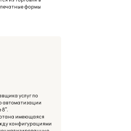
ся из Торговли в
 печатные формы
вщика услуг по
по автоматизации
8".
аботана имеющаяся
ежду конфигурациями