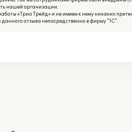
данию. Так же сотрудниками фирмы были внедрены 
сть нашей организации.
боты «Трио Трейд» и не имеем к нему никаких прете
данного отзыва непосредственно в фирму "1С".