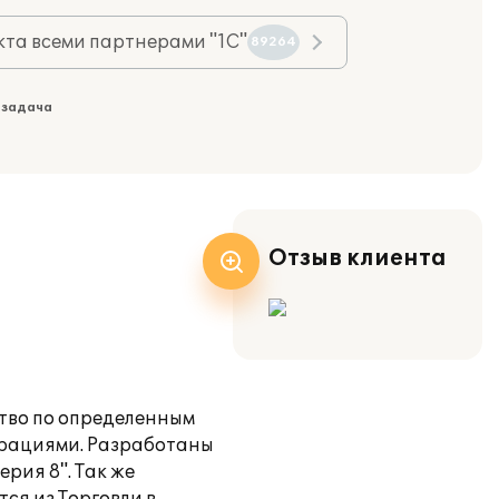
та всеми партнерами "1С"
89264
 задача
Отзыв клиента
тво по определенным
урациями. Разработаны
рия 8". Так же