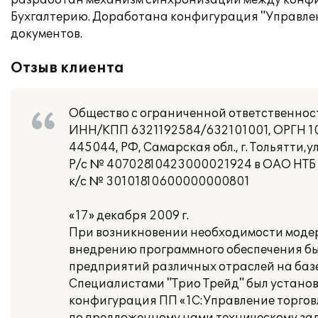
разработан механизм синхронизации между конфигу
Бухгалтерию. Доработана конфигурация "Управлен
документов.
Отзыв клиента
Общество с ограниченной ответственно
ИНН/КПП 6321192584/632101001, ОРГН 107
445044, РФ, Самарская обл., г. Тольятти,ул
Р/с № 40702810423000021924 в ОАО НТБ г
к/с № 30101810600000000801
«17» декабря 2009 г.
При возникновении необходимости модер
внедрению программного обеспечения бы
предприятий различных отраслей на базе
Специалистами "Трио Трейд" был устано
конфигурация ПП «1С:Управление торгов