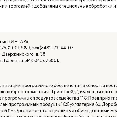
рациями, так как в учете не все операции переносят
ии торговлей": добавлены специальные обработки и
стью «ИНТАР»
6320019093, тел.(8482) 73-44-07
. Дзержинского, д. 38
. Тольятти,БИК 043678801,
низации программного обеспечения в качестве поста
ла выбрана компания "Трио Трейд", имеющая опыт 
 программных продуктов семейства "1С:Предприятие 
влен программный продукт «1С:Бухгалтерия 8». Дор
лей 8». Организован специальный обмен данными м