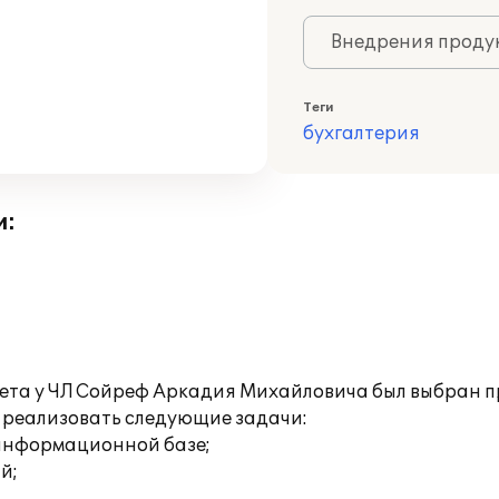
Внедрения продук
Теги
бухгалтерия
и:
чета у ЧЛ Сойреф Аркадия Михайловича был выбран п
 реализовать следующие задачи:
 информационной базе;
й;