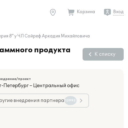
Корзина
Вход
терия 8" у ЧЛ Сойреф Аркадия Михайловича
раммного продукта
К списку
недрение/проект
кт-Петербург – Центральный офис
ругие внедрения партнера
13992