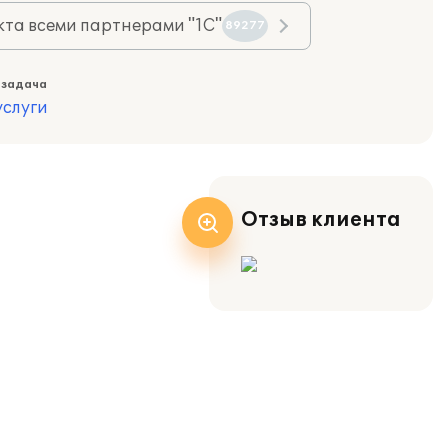
та всеми партнерами "1С"
89277
 задача
слуги
Отзыв клиента