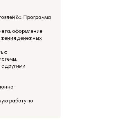
овлей 8». Программа
чета, оформление
вижения денежных
тью
истемы,
 с другими
ионно-
ную работу по