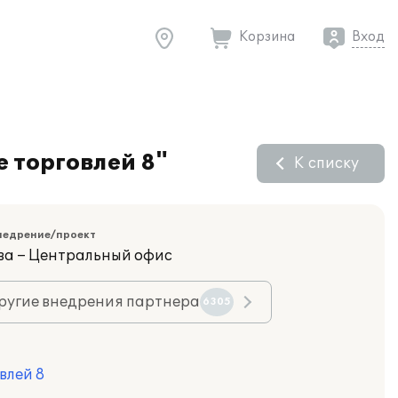
Корзина
Вход
 торговлей 8"
К списку
недрение/проект
ва – Центральный офис
ругие внедрения партнера
6305
влей 8