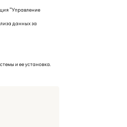
ация "Управление
ализа данных за
темы и ее установка.