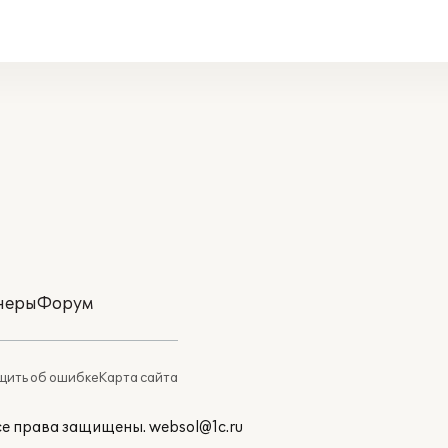
неры
Форум
ить об ошибке
Карта сайта
Все права защищены.
websol@1c.ru