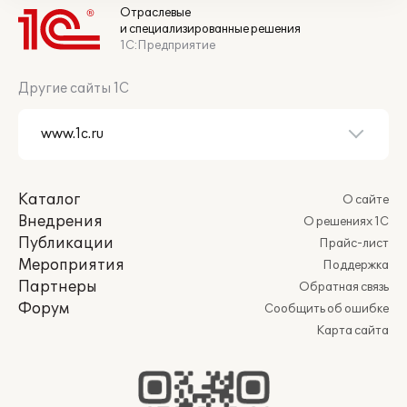
Отраслевые
и специализированные решения
1С:Предприятие
Другие сайты 1С
Каталог
О сайте
Внедрения
О решениях 1С
Публикации
Прайс-лист
Мероприятия
Поддержка
Партнеры
Обратная связь
Форум
Сообщить об ошибке
Карта сайта