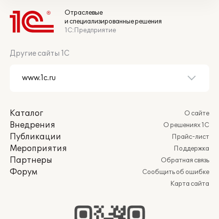
Отраслевые
и специализированные решения
1С:Предприятие
Другие сайты 1С
Каталог
О сайте
Внедрения
О решениях 1С
Публикации
Прайс-лист
Мероприятия
Поддержка
Партнеры
Обратная связь
Форум
Сообщить об ошибке
Карта сайта