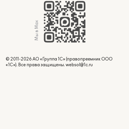
Мы в Max
© 2011-2026 АО «Группа 1С» (правопреемник ООО
«1С»). Все права защищены.
websol@1c.ru