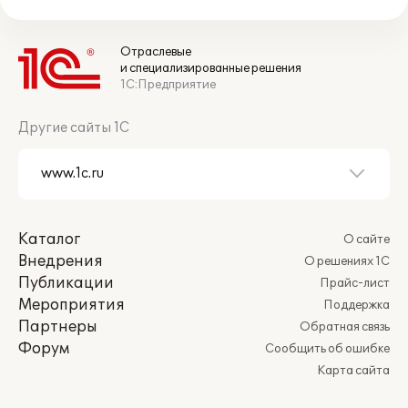
Отраслевые
и специализированные решения
1С:Предприятие
Другие сайты 1С
Каталог
О сайте
Внедрения
О решениях 1С
Публикации
Прайс-лист
Мероприятия
Поддержка
Партнеры
Обратная связь
Форум
Сообщить об ошибке
Карта сайта